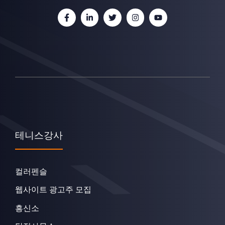
테니스강사
컬러펜슬
웹사이트 광고주 모집
흥신소