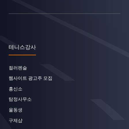
테니스강사
컬러펜슬
웹사이트 광고주 모집
흥신소
탐정사무소
울동생
구제샵