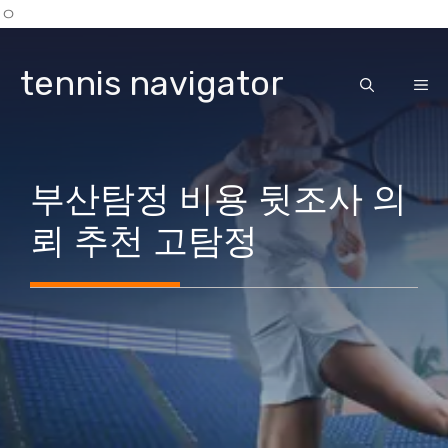
ㅇ
Skip
to
tennis navigator
content
ME
부산탐정 비용 뒷조사 의
뢰 추천 고탐정